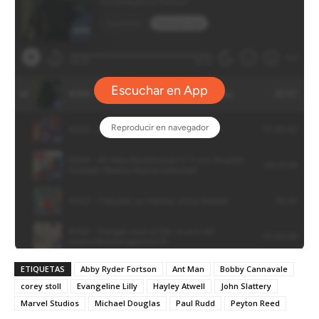
ETIQUETAS
Abby Ryder Fortson
Ant Man
Bobby Cannavale
corey stoll
Evangeline Lilly
Hayley Atwell
John Slattery
Marvel Studios
Michael Douglas
Paul Rudd
Peyton Reed