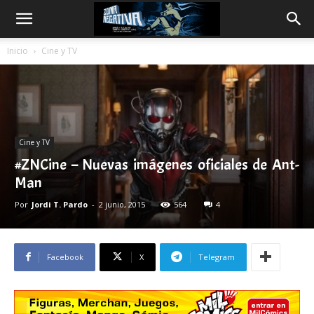
Inicio
Cine y TV
Cine y TV
#ZNCine – Nuevas imágenes oficiales de Ant-
Man
Por
Jordi T. Pardo
-
2 junio, 2015
564
4
Facebook
X
Telegram