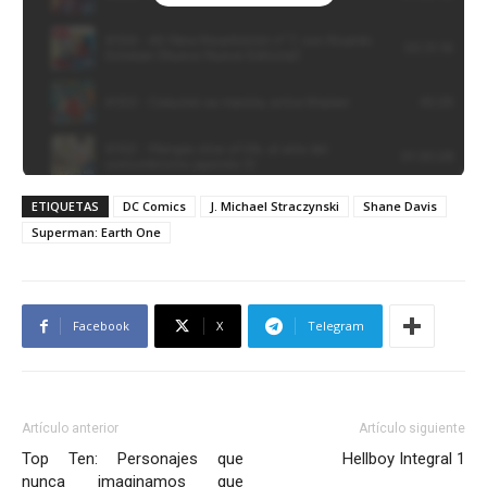
ETIQUETAS
DC Comics
J. Michael Straczynski
Shane Davis
Superman: Earth One
Facebook
X
Telegram
Artículo anterior
Artículo siguiente
Top Ten: Personajes que
Hellboy Integral 1
nunca imaginamos que