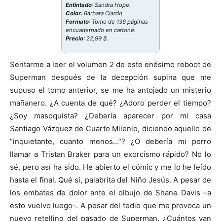
Entintado
: Sandra Hope.
Color
: Barbara Ciardo.
Formato
: Tomo de 136 páginas
encuadernado en cartoné.
Precio
: 22,99 $.
Sentarme a leer el volumen 2 de este enésimo reboot de
Superman después de la decepción supina que me
supuso el tomo anterior, se me ha antojado un misterio
mañanero. ¿A cuenta de qué? ¿Adoro perder el tiempo?
¿Soy masoquista? ¿Debería aparecer por mi casa
Santiago Vázquez de Cuarto Milenio, diciendo aquello de
“inquietante, cuanto menos…”? ¿O debería mi perro
llamar a Tristan Braker para un exorcismo rápido? No lo
sé, pero así ha sido. He abierto el cómic y me lo he leído
hasta el final. Qué sí, palabrita del Niño Jesús. A pesar de
los embates de dolor ante el dibujo de Shane Davis –a
esto vuelvo luego-. A pesar del tedio que me provoca un
nuevo retelling del pasado de Superman. ¿Cuántos van