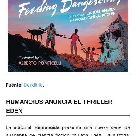
Fuente
:
Deadline
.
HUMANOIDS ANUNCIA EL THRILLER
EDEN
La editorial
Humanoids
presenta una nueva serie de
suspense de ciencia ficción titulada
Edén
. La historia,