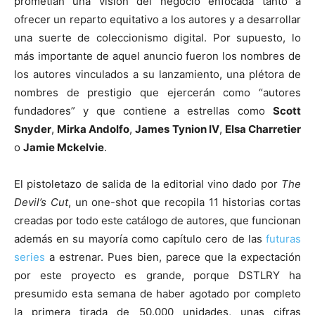
prometían una visión del negocio enfocada tanto a
ofrecer un reparto equitativo a los autores y a desarrollar
una suerte de coleccionismo digital. Por supuesto, lo
más importante de aquel anuncio fueron los nombres de
los autores vinculados a su lanzamiento, una plétora de
nombres de prestigio que ejercerán como “autores
fundadores” y que contiene a estrellas como
Scott
Snyder
,
Mirka Andolfo
,
James Tynion IV
,
Elsa Charretier
o
Jamie Mckelvie
.
El pistoletazo de salida de la editorial vino dado por
The
Devil’s Cut
, un one-shot que recopila 11 historias cortas
creadas por todo este catálogo de autores, que funcionan
además en su mayoría como capítulo cero de las
futuras
series
a estrenar. Pues bien, parece que la expectación
por este proyecto es grande, porque DSTLRY ha
presumido esta semana de haber agotado por completo
la primera tirada de 50.000 unidades, unas cifras