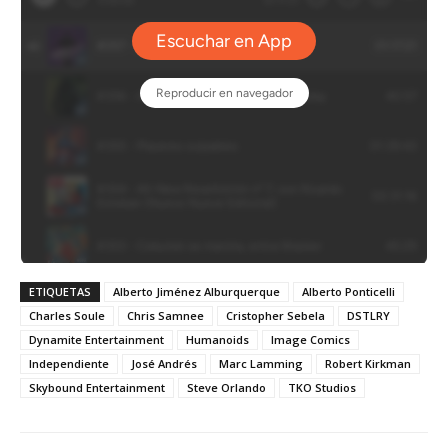
ETIQUETAS
Alberto Jiménez Alburquerque
Alberto Ponticelli
Charles Soule
Chris Samnee
Cristopher Sebela
DSTLRY
Dynamite Entertainment
Humanoids
Image Comics
Independiente
José Andrés
Marc Lamming
Robert Kirkman
Skybound Entertainment
Steve Orlando
TKO Studios