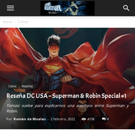
Inicio
Cómic
Cómic
Reseñas
Reseña DC USA – Superman & Robin Special #1
Tomasi vuelve para explicarnos una aventura entre Superman y
Robin.
Por
Román de Muelas
-
2 febrero, 2022
4138
8