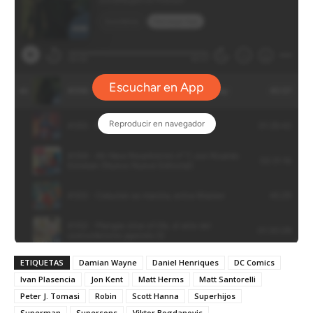
ETIQUETAS
Damian Wayne
Daniel Henriques
DC Comics
Ivan Plasencia
Jon Kent
Matt Herms
Matt Santorelli
Peter J. Tomasi
Robin
Scott Hanna
Superhijos
Superman
Supersons
Viktor Bogdanovic