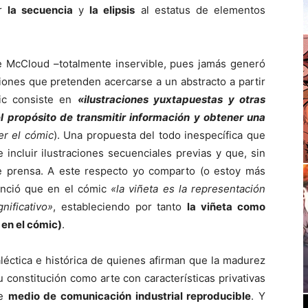
ar
la secuencia
y
la elipsis
al estatus de elementos
de McCloud –totalmente inservible, pues jamás generó
iones que pretenden acercarse a un abstracto a partir
mic consiste en
«ilustraciones yuxtapuestas y otras
 propósito de transmitir información y obtener una
er el cómic
). Una propuesta del todo inespecífica que
incluir ilustraciones secuenciales previas y que, sin
e prensa. A este respecto yo comparto (o estoy más
unció que en el cómic
«la viñeta es la representación
nificativo»
, estableciendo por tanto
la viñeta como
en el cómic)
.
aléctica e histórica de quienes afirman que la madurez
u constitución como arte con características privativas
de
medio de comunicación industrial reproducible
. Y