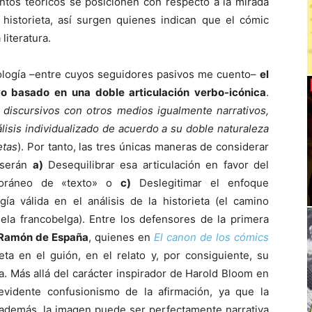
tintos teóricos se posicionen con respecto a la mirada
la historieta, así surgen quienes indican que el cómic
literatura.
tología –entre cuyos seguidores pasivos me cuento–
el
ivo basado en una doble articulación verbo-icónica
.
iscursivos con otros medios igualmente narrativos,
lisis individualizado de acuerdo a su doble naturaleza
etas
). Por tanto, las tres únicas maneras de considerar
a serán
a)
Desequilibrar esa articulación en favor del
poráneo de «texto» o
c)
Deslegitimar el enfoque
ía válida en el análisis de la historieta (el camino
ela francobelga). Entre los defensores de la primera
Ramón de España
, quienes en
El canon de los cómics
eta en el guión, en el relato y, por consiguiente, su
ta. Más allá del carácter inspirador de Harold Bloom en
evidente confusionismo de la afirmación, ya que la
y, además, la imagen puede ser perfectamente narrativa