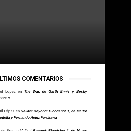
LTIMOS COMENTARIOS
úl López
en
The War, de Garth Ennis y Becky
oonan
úl López
en
Valiant Beyond: Bloodshot 1, de Mauro
ntella y Fernando Heinz Furukawa
nkin Boy
en
Valiant Beyond: Bloodshot 1, de Mauro