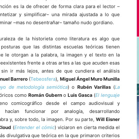
ención es la de ofrecer de forma clara para el lector –
tetizar y simplificar– una mirada ajustada a lo que
luminar –mas no desentrañar– tamaño nudo gordiano.
aleza de la historieta como literatura es algo que
posturas que las distintas escuelas teóricas tienen
e le otorgan a la palabra, la imagen y el texto en la
preexistentes frente a otras artes a las que acuden esas
 sin ir más lejos, antes de que cundiera el análisis
nuel Barrero
(
Tebeosfera
),
Miguel Ángel Muro Munilla
sayo de metodología semiótica
) o
Rubén Varillas
(
La
teóricos como
Román Gubern
o
Luis Gasca
(
El lenguaje
reno comicográfico desde el campo audiovisual y
hacían funcionar por analogía, desarrollando
bra y, sobre todo, la imagen. Por su parte,
Will Eisner
Cloud
(
Entender el cómic
) viciaron en cierta medida el
 divulgativa que teórica en la que primaron criterios