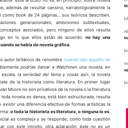
elante: este artículo no va, en principio, sobre novela
Ma
ue, además de resultar cansino, narratológicamente la
el
comic book
de 24 páginas… sus teóricos describen,
Ed
itaciones generacionales, ambiciones subtextuales,
conceptos asociados, pero ninguno de ellos resulta
Al
lgo en lo que ellos están de acuerdo:
no hay una
Ne
 cuando se habla de novela gráfica
.
Ma
rto autor británico de renombre
cuando dijo aquello de
Al
ablemente podrías llamar a Watchmen una novela, en
ag
 escala, la seriedad del tema y cosas así»
, la novela
ate de la historieta como literatura. En primer lugar
Ma
n Moore no son privativos de la novela o la literatura
 toda novela es densa, está bien estructurada, resulta
 existir una diferencia efectiva de formas artísticas la
orma:
o toda la historieta es literatura, o ninguna lo es
.
inicial es compleja y se responde, como toda cuestión
nar con este introito, otra aclaración: éste no es un