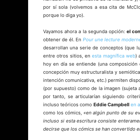
por sí sola (volvemos a esa cita de McClo
porque lo diga yo).
Vayamos ahora a la segunda opción:
el co
obtener de él. En
Pour une lecture modern
desarrollan una serie de conceptos (que 
entre otros sitios, en
esta magnífica web
) 
hoy en día se entiende (una composición 
concepción muy estructuralista y semiótica)
intención comunicativa, etc.) permiten dispo
(por supuesto) como de la imagen (sujeta a
por tanto, se articularían siguiendo crite
incluso teóricos como
Eddie Campbell
en a
como los cómics,
«en algún punto de su evo
incluso si esta escritura consiste enterame
decirse que los cómics se han convertido en