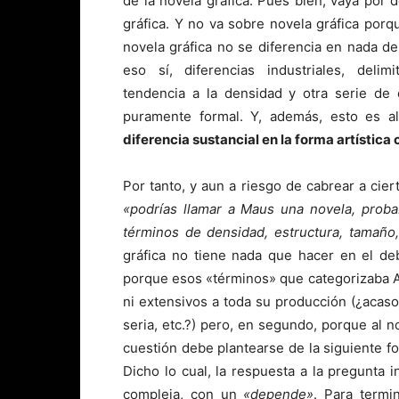
de la novela gráfica. Pues bien, vaya por d
gráfica. Y no va sobre novela gráfica porq
novela gráfica no se diferencia en nada d
eso sí, diferencias industriales, delim
tendencia a la densidad y otra serie de 
puramente formal. Y, además, esto es a
diferencia sustancial en la forma artística
Por tanto, y aun a riesgo de cabrear a cie
«podrías llamar a Maus una novela, prob
términos de densidad, estructura, tamaño,
gráfica no tiene nada que hacer en el deb
porque esos «términos» que categorizaba Ala
ni extensivos a toda su producción (¿acaso
seria, etc.?) pero, en segundo, porque al no
cuestión debe plantearse de la siguiente f
Dicho lo cual, la respuesta a la pregunta 
compleja, con un
«depende»
. Para termi