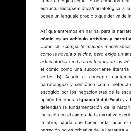
la narratológica actual. Y de cómo los dis
estructuralista/semiótica/narratológica a 
posee un lenguaje propio o que deriva de la 
Así que entremos en harina: para la narra
cómic es un vehículo artístico y narrat
Como tal,
«comparte muchos mecanismos d
como la novela o el cine, pero exige un aná
articulatoria»
(en
La arquitectura de las viñ
el cómic como una subcorriente literari
verbo,
b)
Acudir al concepto contem
narratológico y semiótico como metodolog
escogido por los negacionistas de la escu
opción tenemos a
Ignacio Vidal-Folch
y a
defendían la fundamentación de la histori
inclusión en el campo de la narrativa escri
la obra, habría que hacer notar aquí el 
narración no es privativa de la literatura 