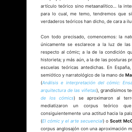
artículo teórico sino metaanalítico… la int
para lo cual, me temo, tendremos que sin
verdaderos teóricos han dicho, de cara a i
Con todo precisado, comencemos: la natur
únicamente se esclarece a la luz de las 
respecto al cómic; a la de la condición qu
historieta; y más aún, a la de las posturas 
escuelas teóricas antedichas. En España,
semiótico y narratológico de la mano de
Ma
(
Análisis e interpretación del cómic: En
arquitectura de las viñetas
), grandísimos 
de los cómics
) se aproximaron al ter
mediatizaron un corpus teórico que 
consiguientemente una actitud hacia la pala
(
El cómic y el arte secuencial
) o
Scott Mc
corpus anglosajón con una aproximación más