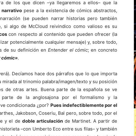
ura de los que dicen –ya llegaremos a ellos– que la
narrativo
pese a la existencia de cómics abstractos,
narración (se pueden narrar historias pero también
to, si algo de McCloud reivindico como valioso es su
icos
con respecto al contenido que pueden ofrecer (la
lizar potencialmente cualquier mensaje) y, sobre todo,
s de su definición en
Entender el cómic
; en concreto
r cómic»
.
verá). Decíamos hace dos párrafos que lo que importa
u mirada al trinomio palabra/imagen/texto y su posición
s de otras artes. Buena parte de la española se ve
a parte de la anglosajona por el formalismo y la
 ve condicionada ¿por?
Pues indefectiblemente por el
Barthes, Jakobson, Coseriu, Bal pero, sobre todo, por el
e y el de
doble articulación
de Martinet. A partir de
a historieta –con Umberto Eco entre sus filas– y también