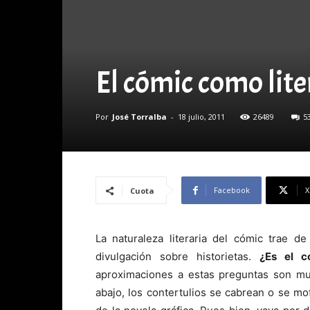
El cómic como lit
Por
José Torralba
-
18 julio, 2011
26489
5
Facebook
X
Cuota
La naturaleza literaria del cómic trae d
divulgación sobre historietas.
¿Es el c
aproximaciones a estas preguntas son muy
abajo, los contertulios se cabrean o se mof