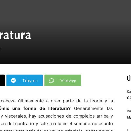
Negativa
eratura
3
Ú
Telegram
WhatsApp
Ra
Cl
e cabeza últimamente a gran parte de la teoría y la
ómic una forma de literatura?
Generalmente las
Ra
 viscerales, hay acusaciones de complejos arriba y
Ma
an del contrario y sale a relucir el sempiterno asunto
Li