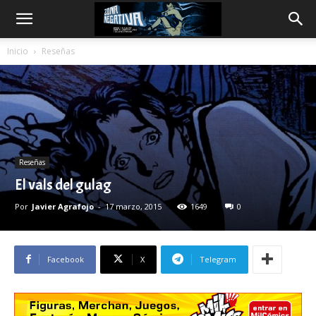
Inicio
Reseñas
Reseñas
El vals del gulag
Por
Javier Agrafojo
-
17 marzo, 2015
1649
0
Facebook
X
Telegram