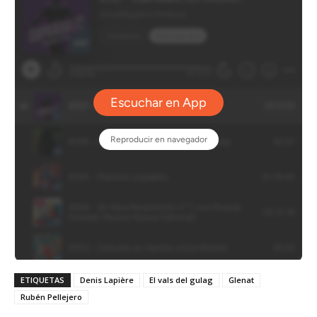
ETIQUETAS
Denis Lapière
El vals del gulag
Glenat
Rubén Pellejero