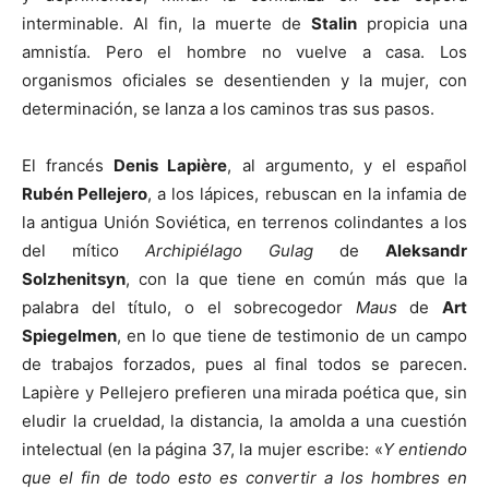
interminable. Al fin, la muerte de
Stalin
propicia una
amnistía. Pero el hombre no vuelve a casa. Los
organismos oficiales se desentienden y la mujer, con
determinación, se lanza a los caminos tras sus pasos.
El francés
Denis Lapière
, al argumento, y el español
Rubén Pellejero
, a los lápices, rebuscan en la infamia de
la antigua Unión Soviética, en terrenos colindantes a los
del mítico
Archipiélago Gulag
de
Aleksandr
Solzhenitsyn
, con la que tiene en común más que la
palabra del título, o el sobrecogedor
Maus
de
Art
Spiegelmen
, en lo que tiene de testimonio de un campo
de trabajos forzados, pues al final todos se parecen.
Lapière y Pellejero prefieren una mirada poética que, sin
eludir la crueldad, la distancia, la amolda a una cuestión
intelectual (en la página 37, la mujer escribe: «
Y entiendo
que el fin de todo esto es convertir a los hombres en