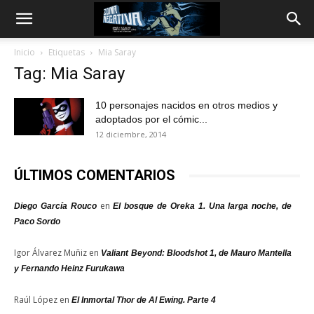
Inicio
Etiquetas
Mia Saray
Tag: Mia Saray
10 personajes nacidos en otros medios y
adoptados por el cómic...
12 diciembre, 2014
ÚLTIMOS COMENTARIOS
en
Diego García Rouco
El bosque de Oreka 1. Una larga noche, de
Paco Sordo
Igor Álvarez Muñiz
en
Valiant Beyond: Bloodshot 1, de Mauro Mantella
y Fernando Heinz Furukawa
Raúl López
en
El Inmortal Thor de Al Ewing. Parte 4