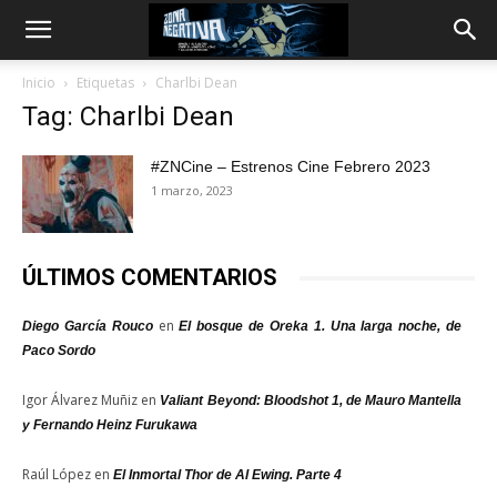
Inicio
Etiquetas
Charlbi Dean
Tag: Charlbi Dean
#ZNCine – Estrenos Cine Febrero 2023
1 marzo, 2023
ÚLTIMOS COMENTARIOS
en
Diego García Rouco
El bosque de Oreka 1. Una larga noche, de
Paco Sordo
Igor Álvarez Muñiz
en
Valiant Beyond: Bloodshot 1, de Mauro Mantella
y Fernando Heinz Furukawa
Raúl López
en
El Inmortal Thor de Al Ewing. Parte 4