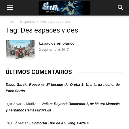
Inicio
Etiquetas
Des espaces vides
Tag: Des espaces vides
Espacios en blanco
2 septiembre, 2017
ÚLTIMOS COMENTARIOS
en
Diego García Rouco
El bosque de Oreka 1. Una larga noche, de
Paco Sordo
Igor Álvarez Muñiz
en
Valiant Beyond: Bloodshot 1, de Mauro Mantella
y Fernando Heinz Furukawa
Raúl López
en
El Inmortal Thor de Al Ewing. Parte 4