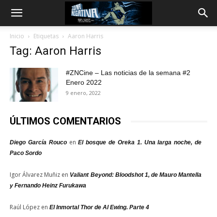
Inicio
Etiquetas
Aaron Harris
Tag: Aaron Harris
#ZNCine – Las noticias de la semana #2
Enero 2022
9 enero, 2022
ÚLTIMOS COMENTARIOS
en
Diego García Rouco
El bosque de Oreka 1. Una larga noche, de
Paco Sordo
Igor Álvarez Muñiz
en
Valiant Beyond: Bloodshot 1, de Mauro Mantella
y Fernando Heinz Furukawa
Raúl López
en
El Inmortal Thor de Al Ewing. Parte 4