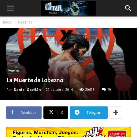
Inicio
Reseñas
Reseñas
La Muerte de Lobezno
Por
Daniel Gavilán
-
20 octubre, 2014
20698
49
Facebook
X
Telegram